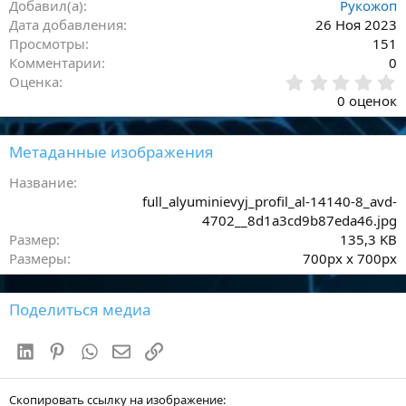
Добавил(а)
Рукожоп
Дата добавления
26 Ноя 2023
Просмотры
151
Комментарии
0
0
Оценка
,
0 оценок
0
0
з
Метаданные изображения
в
ё
Название
з
full_alyuminievyj_profil_al-14140-8_avd-
д
4702__8d1a3cd9b87eda46.jpg
Размер
135,3 KB
Размеры
700px x 700px
Поделиться медиа
LinkedIn
Pinterest
WhatsApp
Электронная почта
Ссылка
Скопировать ссылку на изображение