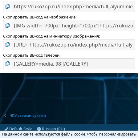
Скопировать BB-код на изображение
Скопировать BB-код на миниатюру изображения
Скопировать BB-код галереи
ЧПУ своими руками
Default Style
Russian (RU)
На данном сайте используются файлы cookie, чтобы персонализировать
Обратная связь
Условия и правила